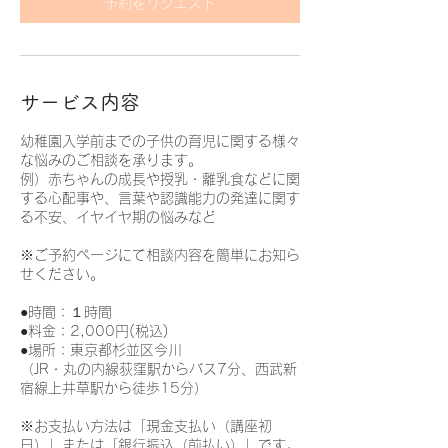
予約をリクエスト
サービス内容
幼稚園入学前までの子供の育児に関する様々
な悩みのご相談を承ります。
例）赤ちゃんの成長や授乳・離乳食などに関
する心配事や、言葉や認識能力の発達に関す
る不安、イヤイヤ期の悩みなど
※ご予約ページにて相談内容を簡単にお知ら
せください。
●時間：１時間
●料金：2,000円(税込)
●場所：東京都杉並区今川
（JR・丸の内線荻窪駅からバス7分、西武新
宿線上井草駅から徒歩15分）
※お支払い方法は「現金支払い（講座初
日）」または「銀行振込（前払い）」です。